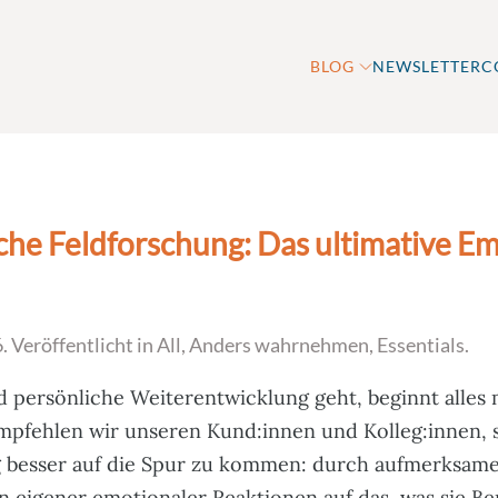
BLOG
NEWSLETTER
C
che Feldforschung: Das ultimative E
6
. Veröffentlicht in
All
,
Anders wahrnehmen
,
Essentials
.
 persönliche Weiterentwicklung geht, beginnt alles 
empfehlen wir unseren Kund:innen und Kolleg:innen, s
g besser auf die Spur zu kommen: durch aufmerksam
 eigener emotionaler Reaktionen auf das, was sie Ber