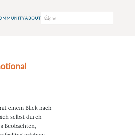
OMMUNITY
ABOUT
motional
mit einem Blick nach
ich selbst durch
es Beobachten,
ufsalltag erleben: