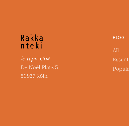
BLOG
All
le tapir GbR
Essent
De Noël Platz 5
Popul
50937 Köln